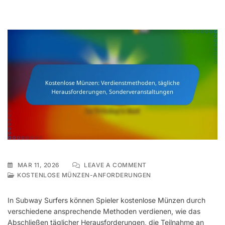
ON
MAR 11, 2026
LEAVE A COMMENT
KOSTENLOSE
KOSTENLOSE MÜNZEN-ANFORDERUNGEN
MÜNZEN:
VERDIENSTMETHODEN,
In Subway Surfers können Spieler kostenlose Münzen durch
TÄGLICHE
verschiedene ansprechende Methoden verdienen, wie das
HERAUSFORDERUNGEN,
Abschließen täglicher Herausforderungen, die Teilnahme an
SONDERVERANSTALTUN