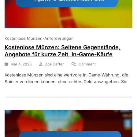
Kostenlose Münzen-Anforderungen
Kostenlose Münzen: Seltene Gegenstände,
Angebote für kurze Zeit, In-Game-Käufe
On
Mar 4, 2026
Zoe Carter
Comment
Kostenlose
Kostenlose Münzen sind eine wertvolle In-Game-Währung, die
Münzen:
Spieler verdienen können, ohne echtes Geld auszugeben. Sie
Seltene
Gegenstände,
Angebote
Für
Kurze
Zeit,
In-
Game-
Käufe