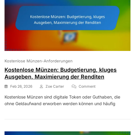
Kostenlose Münzen-Anforderungen
Kostenlose Münzen: Budgetierung, kluges
Ausgeben, Maximierung der Renditen
On
Feb 26, 2026
Zoe Carter
Comment
Kostenlose
Kostenlose Münzen sind digitale Token oder Guthaben, die
Münzen:
ohne Geldaufwand erworben werden können und häufig
Budgetierung,
Kluges
Ausgeben,
Maximierung
Der
Renditen