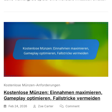
Anlässe,
Zeitlich
Begrenzte
Angebote,
Community-
Engagement
Kostenlose Münzen-Anforderungen
Kostenlose Münzen: Einnahmen maximieren,
Gameplay optimieren, Fallstricke vermeiden
On
Feb 24, 2026
Zoe Carter
Comment
Kostenlose