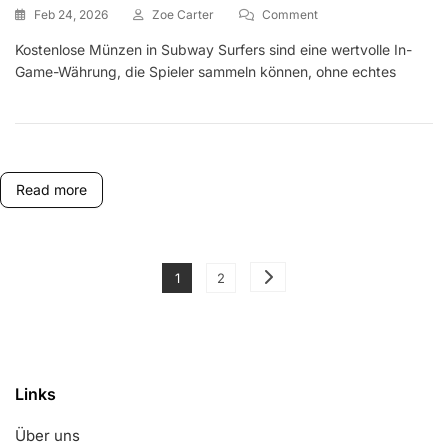
On
Feb 24, 2026
Zoe Carter
Comment
Kostenlose
Kostenlose Münzen in Subway Surfers sind eine wertvolle In-
Münzen:
Game-Währung, die Spieler sammeln können, ohne echtes
Stapelbare
Boni,
Nutzungstipps,
Veranstaltungsintegrat
Read more
Posts
Page
Page
1
2
pagination
Links
Über uns