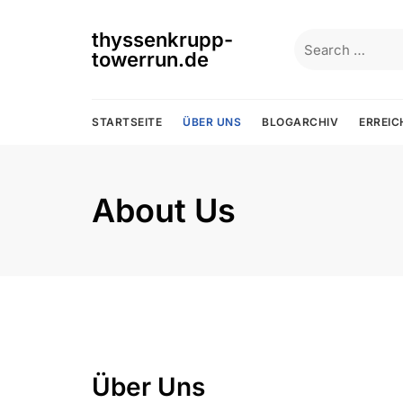
Skip
to
thyssenkrupp-
Search
content
towerrun.de
for:
STARTSEITE
ÜBER UNS
BLOGARCHIV
ERREIC
About Us
Über Uns